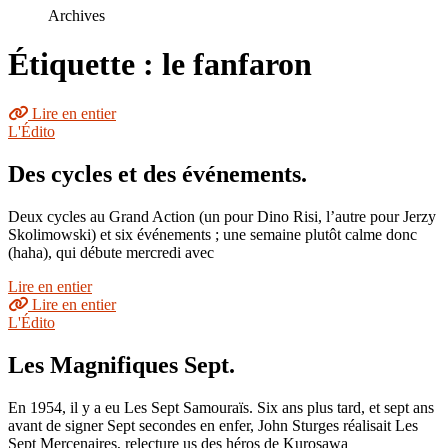
le
Archives
site
Étiquette : le fanfaron
Lire en entier
L'Édito
Des cycles et des événements.
Deux cycles au Grand Action (un pour Dino Risi, l’autre pour Jerzy
Skolimowski) et six événements ; une semaine plutôt calme donc
(haha), qui débute mercredi avec
Lire en entier
Lire en entier
L'Édito
Les Magnifiques Sept.
En 1954, il y a eu Les Sept Samouraïs. Six ans plus tard, et sept ans
avant de signer Sept secondes en enfer, John Sturges réalisait Les
Sept Mercenaires, relecture us des héros de Kurosawa