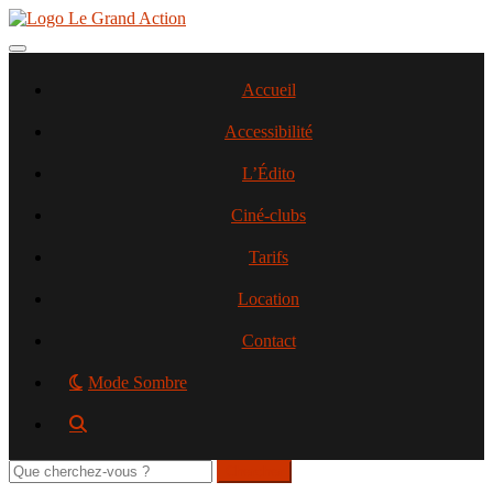
Aller
au
contenu
Toggle navigation
principal
Accueil
Accessibilité
L’Édito
Ciné-clubs
Tarifs
Location
Contact
Mode Sombre
Rechercher
sur