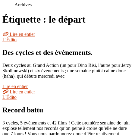
le
Archives
site
Étiquette : le départ
Lire en entier
L'Édito
Des cycles et des événements.
Deux cycles au Grand Action (un pour Dino Risi, l’autre pour Jerzy
Skolimowski) et six événements ; une semaine plutôt calme donc
(haha), qui débute mercredi avec
Lire en entier
Lire en entier
L'Édito
Record battu
3 cycles, 5 événements et 42 films ! Cette première semaine de juin
explose tellement nos records qu’on peine à croire qu’elle ne dure
que 7 jours ! Vous nous pardonnerez donc d’être relativement