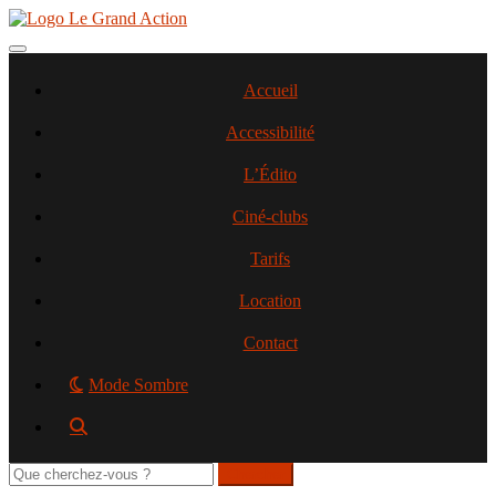
Aller
au
contenu
Toggle navigation
principal
Accueil
Accessibilité
L’Édito
Ciné-clubs
Tarifs
Location
Contact
Mode Sombre
Rechercher
sur