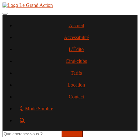
Aller
au
contenu
Toggle navigation
principal
Accueil
Accessibilité
L’Édito
Ciné-clubs
Tarifs
Location
Contact
Mode Sombre
Rechercher
sur