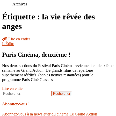
le
Archives
site
Étiquette : la vie rêvée des
anges
Lire en entier
L'Édito
Paris Cinéma, deuxième !
Nos deux sections du Festival Paris Cinéma reviennent en deuxième
semaine au Grand Action. De grands films de répertoire
superbement réédités (copies neuves restaurées) pour le
programme Paris Ciné Classics
Lire en entier
Rechercher :
Abonnez-vous !
Abonnez-vous à la newsletter du cinéma Le Grand Action