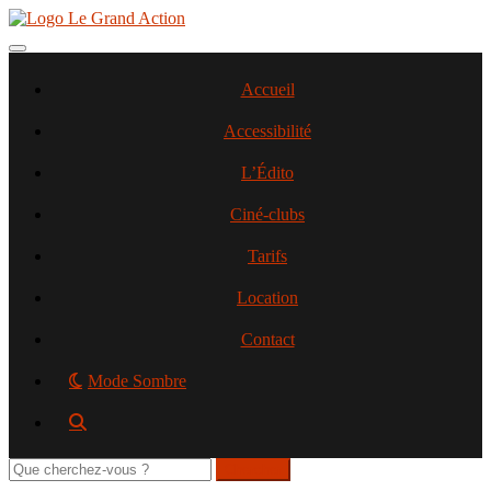
Aller
au
contenu
Toggle navigation
principal
Accueil
Accessibilité
L’Édito
Ciné-clubs
Tarifs
Location
Contact
Mode Sombre
Rechercher
sur