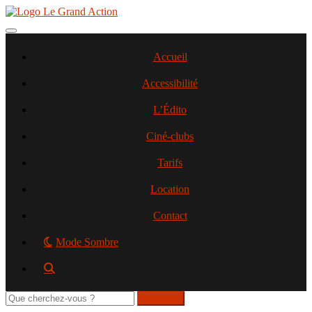
Aller
au
contenu
Toggle navigation
principal
Accueil
Accessibilité
L’Édito
Ciné-clubs
Tarifs
Location
Contact
Mode Sombre
Rechercher
sur