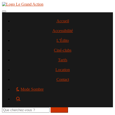
Aller
au
contenu
Toggle navigation
principal
Accueil
Accessibilité
L’Édito
Ciné-clubs
Tarifs
Location
Contact
Mode Sombre
Rechercher
sur