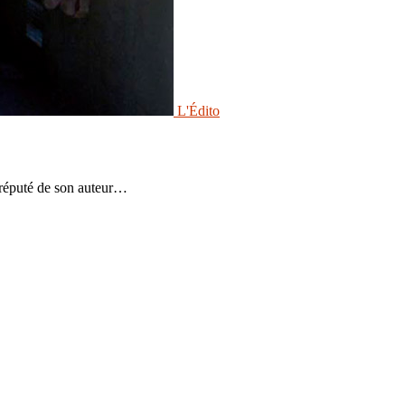
L'Édito
s réputé de son auteur…