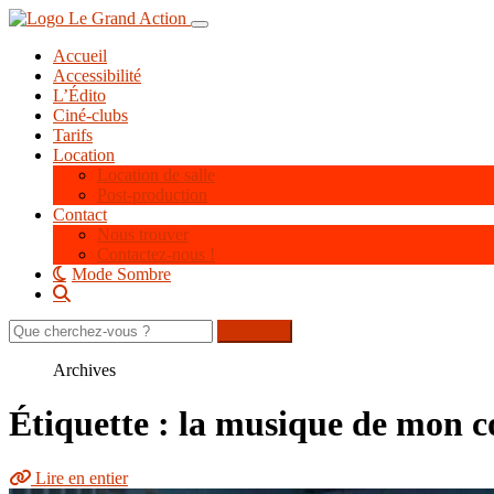
Aller
Toggle navigation
au
Accueil
contenu
Accessibilité
principal
L’Édito
Ciné-clubs
Tarifs
Location
Location de salle
Post-production
Contact
Nous trouver
Contactez-nous !
Mode Sombre
Rechercher
sur
le
Archives
site
Étiquette : la musique de mon c
Lire en entier