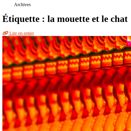
le
Archives
site
Étiquette : la mouette et le chat
Lire en entier