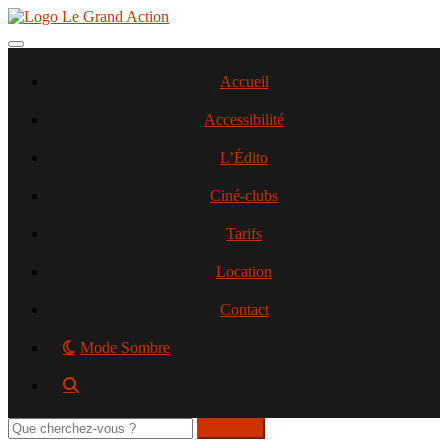
Aller
au
contenu
Toggle navigation
principal
Accueil
Accessibilité
L’Édito
Ciné-clubs
Tarifs
Location
Contact
Mode Sombre
Rechercher
sur