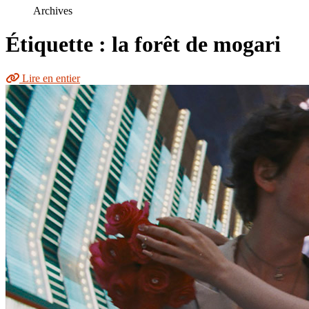
le
Archives
site
Étiquette : la forêt de mogari
Lire en entier