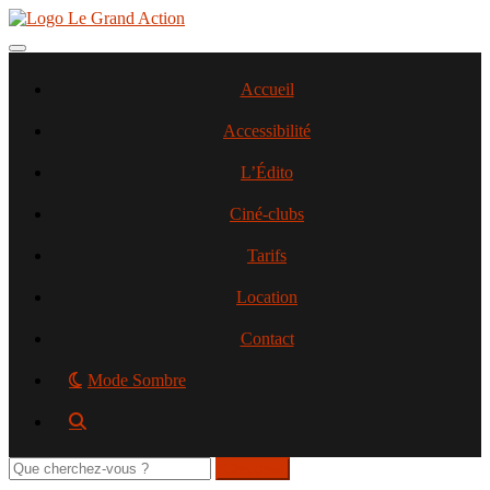
Aller
au
contenu
Toggle navigation
principal
Accueil
Accessibilité
L’Édito
Ciné-clubs
Tarifs
Location
Contact
Mode Sombre
Rechercher
sur