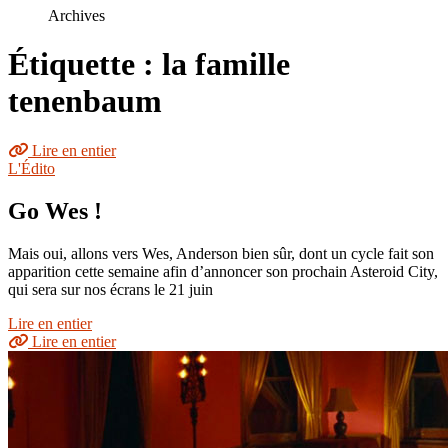
le
Archives
site
Étiquette : la famille
tenenbaum
Lire en entier
L'Édito
Go Wes !
Mais oui, allons vers Wes, Anderson bien sûr, dont un cycle fait son
apparition cette semaine afin d’annoncer son prochain Asteroid City,
qui sera sur nos écrans le 21 juin
Lire en entier
Lire en entier