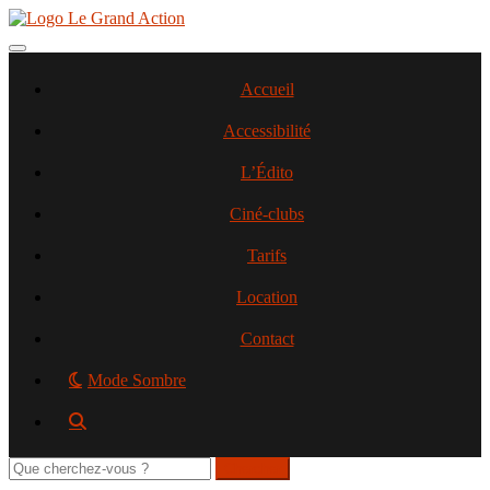
Aller
au
contenu
Toggle navigation
principal
Accueil
Accessibilité
L’Édito
Ciné-clubs
Tarifs
Location
Contact
Mode Sombre
Rechercher
sur