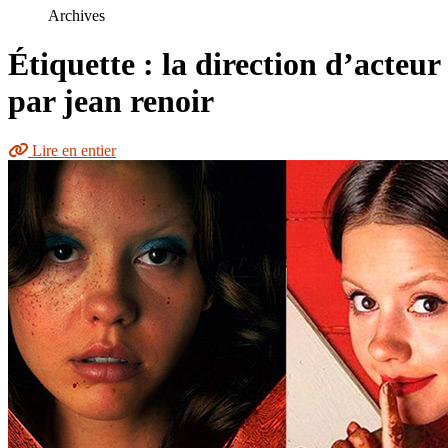
le
Archives
site
Étiquette : la direction d’acteur
par jean renoir
Lire en entier