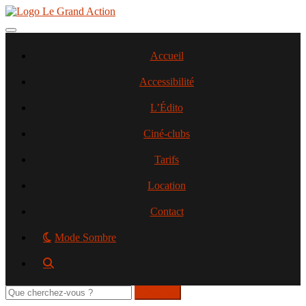
Aller
au
contenu
Toggle navigation
principal
Accueil
Accessibilité
L’Édito
Ciné-clubs
Tarifs
Location
Contact
Mode Sombre
Rechercher
sur