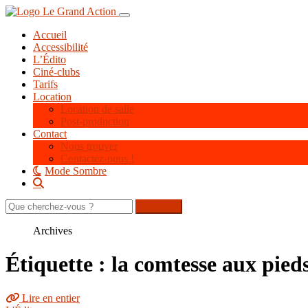
Aller
Toggle navigation
au
Accueil
contenu
Accessibilité
principal
L’Édito
Ciné-clubs
Tarifs
Location
Location de salle
Post-production
Contact
Nous trouver
Contactez-nous !
Mode Sombre
Rechercher
sur
le
Archives
site
Étiquette : la comtesse aux pied
Lire en entier