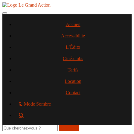
Aller
au
contenu
Toggle navigation
principal
Accueil
Accessibilité
L’Édito
Ciné-clubs
Tarifs
Location
Contact
Mode Sombre
Rechercher
sur