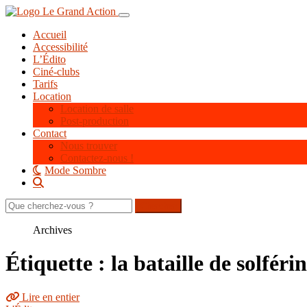
Aller
Toggle navigation
au
Accueil
contenu
Accessibilité
principal
L’Édito
Ciné-clubs
Tarifs
Location
Location de salle
Post-production
Contact
Nous trouver
Contactez-nous !
Mode Sombre
Rechercher
sur
le
Archives
site
Étiquette : la bataille de solféri
Lire en entier