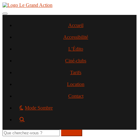
Aller
au
contenu
Toggle navigation
principal
Accueil
Accessibilité
L’Édito
Ciné-clubs
Tarifs
Location
Contact
Mode Sombre
Rechercher
sur