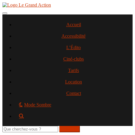
Aller
au
contenu
Toggle navigation
principal
Accueil
Accessibilité
L’Édito
Ciné-clubs
Tarifs
Location
Contact
Mode Sombre
Rechercher
sur