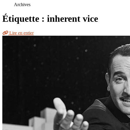
le
Archives
site
Étiquette : inherent vice
Lire en entier