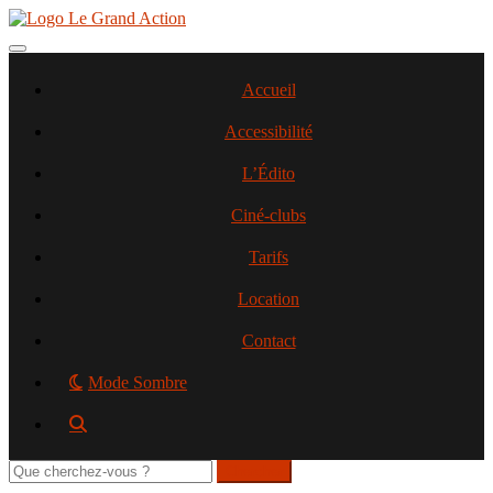
Aller
au
contenu
Toggle navigation
principal
Accueil
Accessibilité
L’Édito
Ciné-clubs
Tarifs
Location
Contact
Mode Sombre
Rechercher
sur