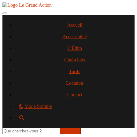
Aller
au
contenu
Toggle navigation
principal
Accueil
Accessibilité
L’Édito
Ciné-clubs
Tarifs
Location
Contact
Mode Sombre
Rechercher
sur