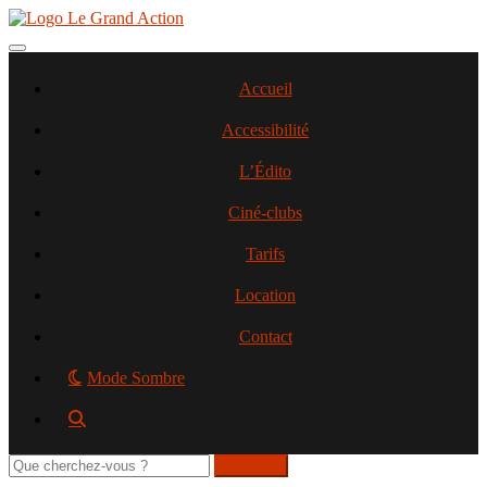
Aller
au
contenu
Toggle navigation
principal
Accueil
Accessibilité
L’Édito
Ciné-clubs
Tarifs
Location
Contact
Mode Sombre
Rechercher
sur