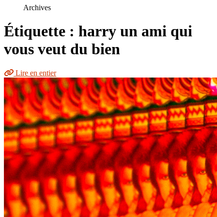
le
Archives
site
Étiquette : harry un ami qui
vous veut du bien
Lire en entier