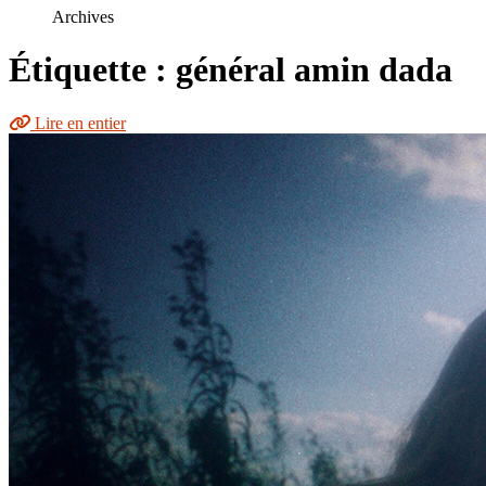
le
Archives
site
Étiquette : général amin dada
Lire en entier