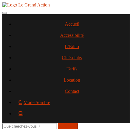
Aller
au
contenu
Toggle navigation
principal
Accueil
Accessibilité
L’Édito
Ciné-clubs
Tarifs
Location
Contact
Mode Sombre
Rechercher
sur