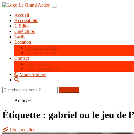
Aller
Toggle navigation
au
Accueil
contenu
Accessibilité
principal
L’Édito
Ciné-clubs
Tarifs
Location
Location de salle
Post-production
Contact
Nous trouver
Contactez-nous !
Mode Sombre
Rechercher
sur
le
Archives
site
Étiquette : gabriel ou le jeu de l
Lire en entier