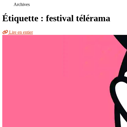
le
Archives
site
Étiquette : festival télérama
Lire en entier