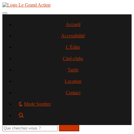
Aller
au
contenu
Toggle navigation
principal
Accueil
Accessibilité
L’Édito
Ciné-clubs
Tarifs
Location
Contact
Mode Sombre
Rechercher
sur