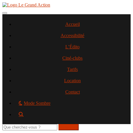
Aller
au
contenu
Toggle navigation
principal
Accueil
Accessibilité
L’Édito
Ciné-clubs
Tarifs
Location
Contact
Mode Sombre
Rechercher
sur