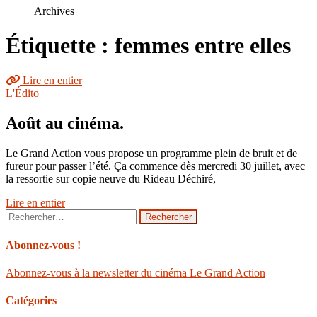
le
Archives
site
Étiquette : femmes entre elles
Lire en entier
L'Édito
Août au cinéma.
Le Grand Action vous propose un programme plein de bruit et de
fureur pour passer l’été. Ça commence dès mercredi 30 juillet, avec
la ressortie sur copie neuve du Rideau Déchiré,
Lire en entier
Rechercher :
Abonnez-vous !
Abonnez-vous à la newsletter du cinéma Le Grand Action
Catégories