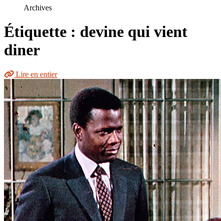
le
Archives
site
Étiquette : devine qui vient
diner
Lire en entier