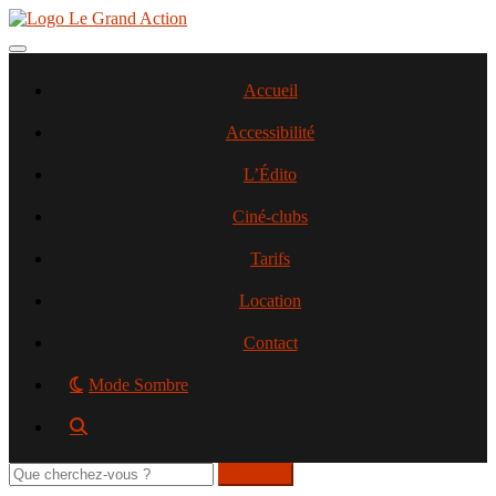
Aller
au
contenu
Toggle navigation
principal
Accueil
Accessibilité
L’Édito
Ciné-clubs
Tarifs
Location
Contact
Mode Sombre
Rechercher
sur