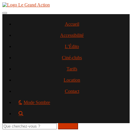
Aller
au
contenu
Toggle navigation
principal
Accueil
Accessibilité
L’Édito
Ciné-clubs
Tarifs
Location
Contact
Mode Sombre
Rechercher
sur