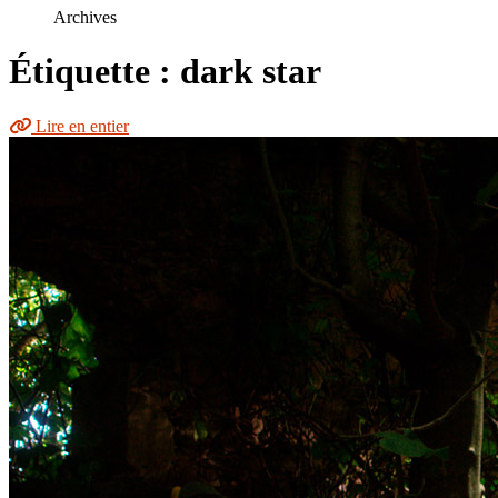
le
Archives
site
Étiquette : dark star
Lire en entier