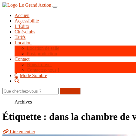
Aller
Toggle navigation
au
Accueil
contenu
Accessibilité
principal
L’Édito
Ciné-clubs
Tarifs
Location
Location de salle
Post-production
Contact
Nous trouver
Contactez-nous !
Mode Sombre
Rechercher
sur
le
Archives
site
Étiquette : dans la chambre de
Lire en entier