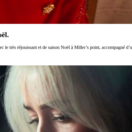
ël.
ec le très réjouissant et de saison Noël à Miller’s point, accompagné d