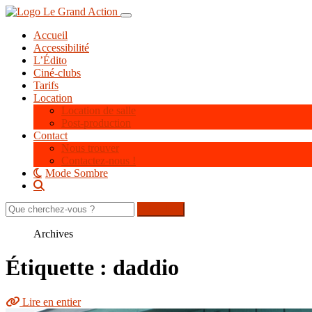
Aller
Toggle navigation
au
Accueil
contenu
Accessibilité
principal
L’Édito
Ciné-clubs
Tarifs
Location
Location de salle
Post-production
Contact
Nous trouver
Contactez-nous !
Mode Sombre
Rechercher
sur
le
Archives
site
Étiquette : daddio
Lire en entier