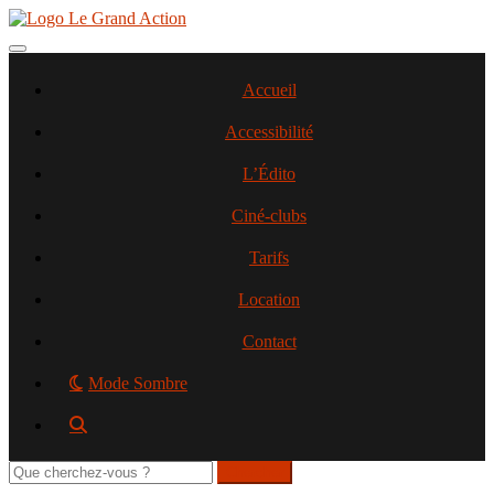
Aller
au
contenu
Toggle navigation
principal
Accueil
Accessibilité
L’Édito
Ciné-clubs
Tarifs
Location
Contact
Mode Sombre
Rechercher
sur