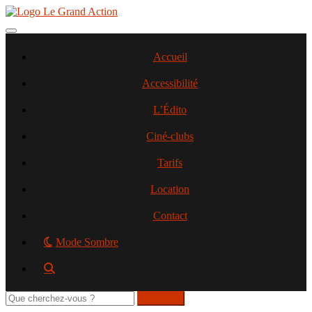
Aller
au
contenu
Toggle navigation
principal
Accueil
Accessibilité
L’Édito
Ciné-clubs
Tarifs
Location
Contact
Mode Sombre
Rechercher
sur