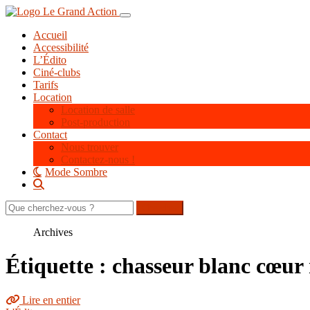
Aller
Toggle navigation
au
Accueil
contenu
Accessibilité
principal
L’Édito
Ciné-clubs
Tarifs
Location
Location de salle
Post-production
Contact
Nous trouver
Contactez-nous !
Mode Sombre
Rechercher
sur
le
Archives
site
Étiquette : chasseur blanc cœur 
Lire en entier