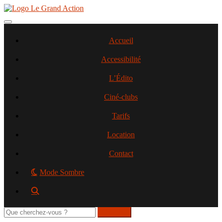
Aller
au
contenu
Toggle navigation
principal
Accueil
Accessibilité
L’Édito
Ciné-clubs
Tarifs
Location
Contact
Mode Sombre
Rechercher
sur