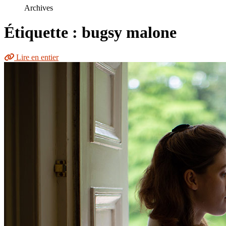
le
Archives
site
Étiquette : bugsy malone
Lire en entier