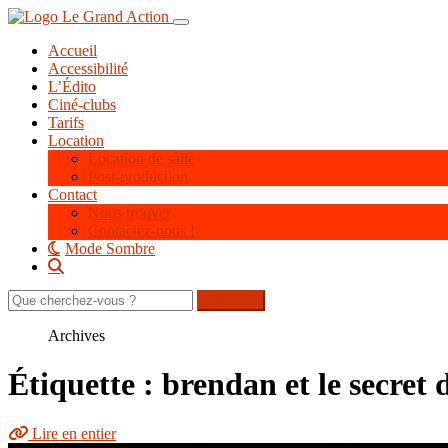
Aller
Toggle navigation
au
Accueil
contenu
Accessibilité
principal
L’Édito
Ciné-clubs
Tarifs
Location
Location de salle
Post-production
Contact
Nous trouver
Contactez-nous !
Mode Sombre
Rechercher
sur
le
Archives
site
Étiquette : brendan et le secret d
Lire en entier