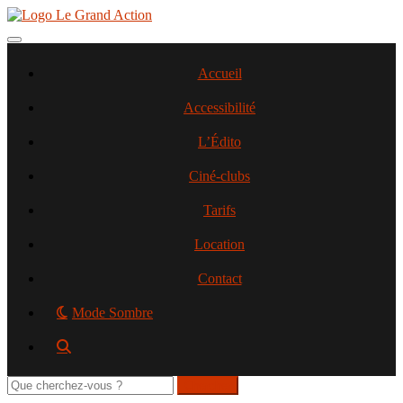
Aller
au
contenu
Toggle navigation
principal
Accueil
Accessibilité
L’Édito
Ciné-clubs
Tarifs
Location
Contact
Mode Sombre
Rechercher
sur