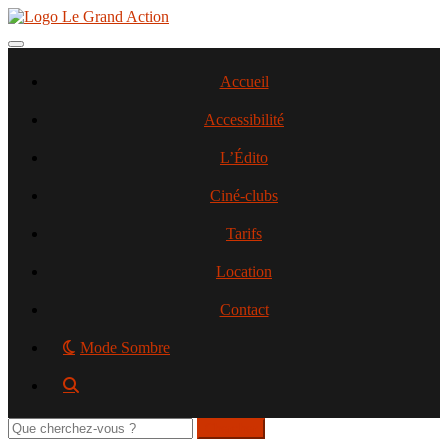
Aller
au
contenu
Toggle navigation
principal
Accueil
Accessibilité
L’Édito
Ciné-clubs
Tarifs
Location
Contact
Mode Sombre
Rechercher
sur