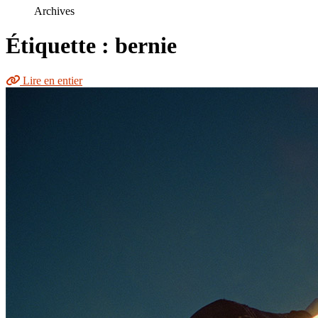
le
Archives
site
Étiquette : bernie
Lire en entier