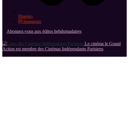
Bluesky
Instagram
Abonnez-vous aux éditos hebdomadaires
Le cinéma le Grand
Action est membre des Cinémas Indépendants Parisiens
2026 © Cinéma le Grand Action