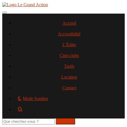
Aller
au
contenu
Toggle navigation
principal
Accueil
Accessibilité
L’Édito
Ciné-clubs
Tarifs
Location
Contact
Mode Sombre
Rechercher
sur