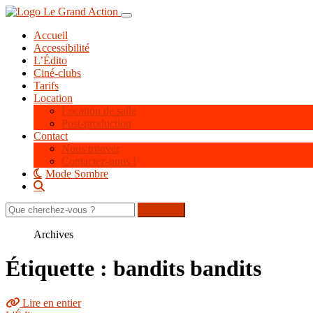
Aller
Toggle navigation
au
Accueil
contenu
Accessibilité
principal
L’Édito
Ciné-clubs
Tarifs
Location
Location de salle
Post-production
Contact
Nous trouver
Contactez-nous !
Mode Sombre
Rechercher
sur
le
Archives
site
Étiquette : bandits bandits
Lire en entier