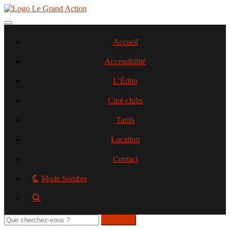
Aller
au
contenu
Toggle navigation
principal
Accueil
Accessibilité
L’Édito
Ciné-clubs
Tarifs
Location
Contact
Mode Sombre
Rechercher
sur