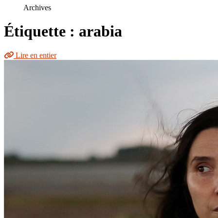
le
Archives
site
Étiquette : arabia
Lire en entier