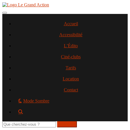
Aller
au
contenu
Toggle navigation
principal
Accueil
Accessibilité
L’Édito
Ciné-clubs
Tarifs
Location
Contact
Mode Sombre
Rechercher
sur