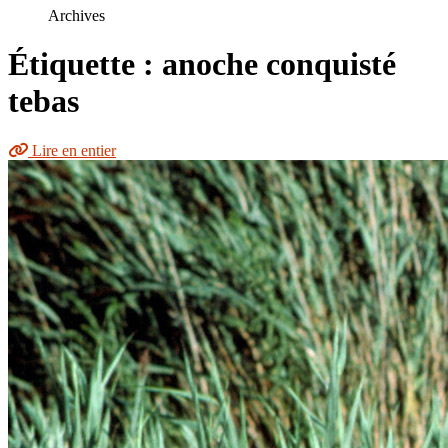
le
Archives
site
Étiquette : anoche conquisté
tebas
Lire en entier