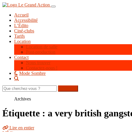
Aller
Toggle navigation
au
Accueil
contenu
Accessibilité
principal
L’Édito
Ciné-clubs
Tarifs
Location
Location de salle
Post-production
Contact
Nous trouver
Contactez-nous !
Mode Sombre
Rechercher
sur
le
Archives
site
Étiquette : a very british gangst
Lire en entier