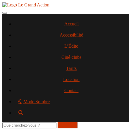
Aller
au
contenu
Toggle navigation
principal
Accueil
Accessibilité
L’Édito
Ciné-clubs
Tarifs
Location
Contact
Mode Sombre
Rechercher
sur