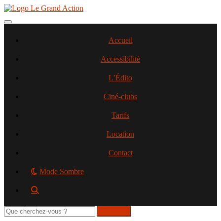
Aller
au
contenu
Toggle navigation
principal
Accueil
Accessibilité
L’Édito
Ciné-clubs
Tarifs
Location
Contact
Mode Sombre
Rechercher
sur