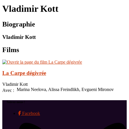
le
Vladimir Kott
site
Biographie
Vladimir Kott
Films
La Carpe dégivrée
Vladimir Kott
Marina Neelova, Alissa Freindlikh, Evgueni Mironov
Avec :
Suivez-nous !
Facebook