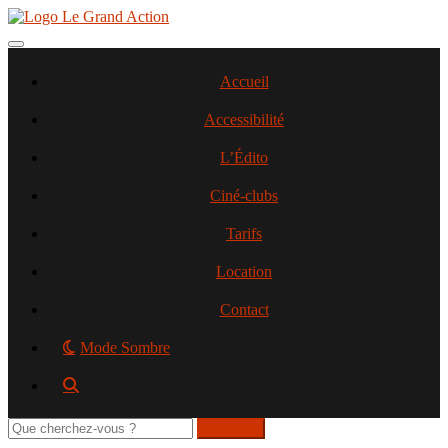
Aller
au
contenu
Toggle navigation
principal
Accueil
Accessibilité
L’Édito
Ciné-clubs
Tarifs
Location
Contact
Mode Sombre
Rechercher
sur