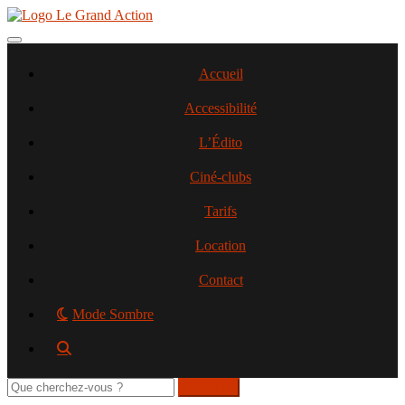
Aller
au
contenu
Toggle navigation
principal
Accueil
Accessibilité
L’Édito
Ciné-clubs
Tarifs
Location
Contact
Mode Sombre
Rechercher
sur