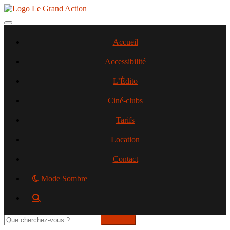
Aller
au
contenu
Toggle navigation
principal
Accueil
Accessibilité
L’Édito
Ciné-clubs
Tarifs
Location
Contact
Mode Sombre
Rechercher
sur