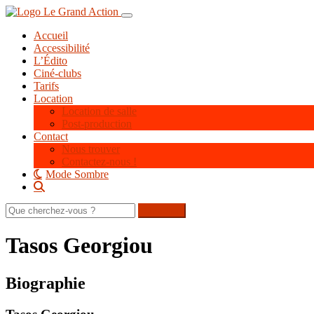
Aller
Toggle navigation
au
Accueil
contenu
Accessibilité
principal
L’Édito
Ciné-clubs
Tarifs
Location
Location de salle
Post-production
Contact
Nous trouver
Contactez-nous !
Mode Sombre
Rechercher
sur
le
Tasos Georgiou
site
Biographie