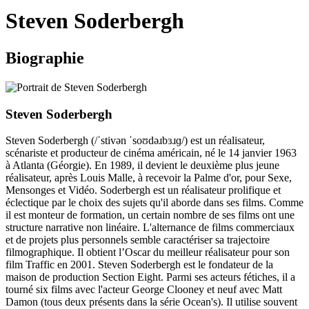
le
Steven Soderbergh
site
Biographie
Steven Soderbergh
Steven Soderbergh (/ˈstivən ˈsoʊdəɹbɜɹɡ/) est un réalisateur,
scénariste et producteur de cinéma américain, né le 14 janvier 1963
à Atlanta (Géorgie). En 1989, il devient le deuxième plus jeune
réalisateur, après Louis Malle, à recevoir la Palme d'or, pour Sexe,
Mensonges et Vidéo. Soderbergh est un réalisateur prolifique et
éclectique par le choix des sujets qu'il aborde dans ses films. Comme
il est monteur de formation, un certain nombre de ses films ont une
structure narrative non linéaire. L'alternance de films commerciaux
et de projets plus personnels semble caractériser sa trajectoire
filmographique. Il obtient l’Oscar du meilleur réalisateur pour son
film Traffic en 2001. Steven Soderbergh est le fondateur de la
maison de production Section Eight. Parmi ses acteurs fétiches, il a
tourné six films avec l'acteur George Clooney et neuf avec Matt
Damon (tous deux présents dans la série Ocean's). Il utilise souvent