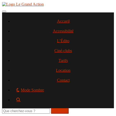
Aller
au
contenu
Toggle navigation
principal
Accueil
Accessibilité
L’Édito
Ciné-clubs
Tarifs
Location
Contact
Mode Sombre
Rechercher
sur