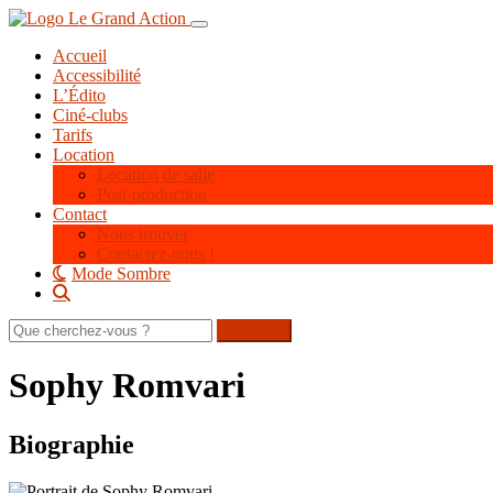
Aller
Toggle navigation
au
Accueil
contenu
Accessibilité
principal
L’Édito
Ciné-clubs
Tarifs
Location
Location de salle
Post-production
Contact
Nous trouver
Contactez-nous !
Mode Sombre
Rechercher
sur
le
Sophy Romvari
site
Biographie