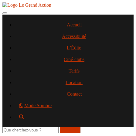
Aller
au
contenu
Toggle navigation
principal
Accueil
Accessibilité
L’Édito
Ciné-clubs
Tarifs
Location
Contact
Mode Sombre
Rechercher
sur