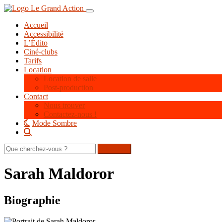
Aller
Toggle navigation
au
Accueil
contenu
Accessibilité
principal
L’Édito
Ciné-clubs
Tarifs
Location
Location de salle
Post-production
Contact
Nous trouver
Contactez-nous !
Mode Sombre
Rechercher
sur
le
Sarah Maldoror
site
Biographie