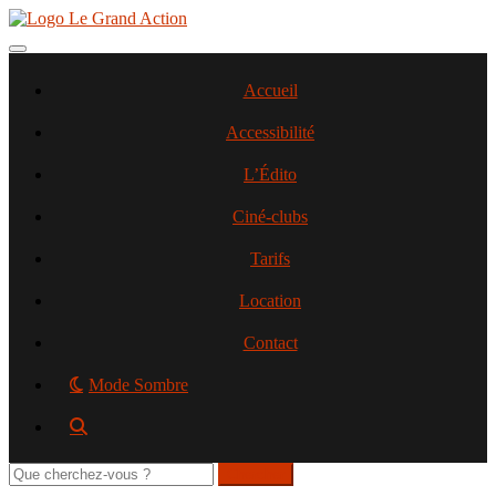
Aller
au
contenu
Toggle navigation
principal
Accueil
Accessibilité
L’Édito
Ciné-clubs
Tarifs
Location
Contact
Mode Sombre
Rechercher
sur